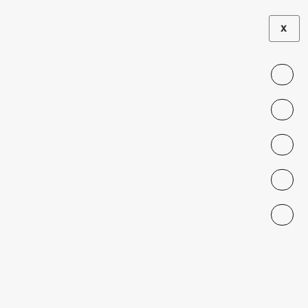
X
Ignacia Saavedra
Undergraduate
PONTIFICIA UNIVERSIDAD CATÓLICA
DE CHILE
ignacia.saavedra@uc.cl