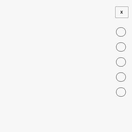
X
Fabiana Torres
Undergraduate
UNIVERSIDAD DE CHILE
fabiana.torres@ug.uchile.cl