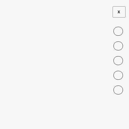
X
Promedio Años de
Escolaridad para
Población entre 25 y 50
años (Año 2017)
CONTACT
contacto@nucleomigra.cl