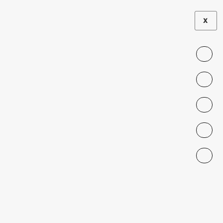
X
Encuesta de
Presupuestos Familiares
(EPF)
CONTACT
contacto@nucleomigra.cl